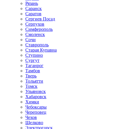
Рязань
Саранск
Саратов
Сергиев Посад
Серпухов
Симферополь
Смоленск
Сочи
Ставрополь
Старая Купавна
Ступино
Сургут
Таганрог
Тамбов
Тверь
Тольятти
Томск
Ульяновск
Хабаровск
Химки
Чебоксары
Череповец
Чехов
Щелково
Электрогорск