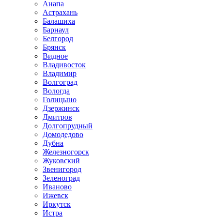
Анапа
Астрахань
Балашиха
Барнаул
Белгород
Брянск
Видное
Владивосток
Владимир
Волгоград
Вологда
Голицыно
Дзержинск
Дмитров
Долгопрудный
Домодедово
Дубна
Железногорск
Жуковский
Звенигород
Зеленоград
Иваново
Ижевск
Иркутск
Истра